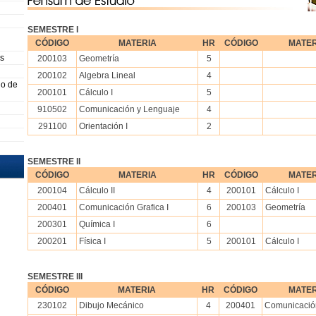
SEMESTRE I
CÓDIGO
MATERIA
HR
CÓDIGO
MATER
s
200103
Geometría
5
200102
Algebra Lineal
4
io de
200101
Cálculo I
5
910502
Comunicación y Lenguaje
4
291100
Orientación I
2
SEMESTRE II
CÓDIGO
MATERIA
HR
CÓDIGO
MATER
200104
Cálculo II
4
200101
Cálculo I
200401
Comunicación Grafica I
6
200103
Geometría
200301
Química I
6
200201
Física I
5
200101
Cálculo I
SEMESTRE III
CÓDIGO
MATERIA
HR
CÓDIGO
MATER
230102
Dibujo Mecánico
4
200401
Comunicación