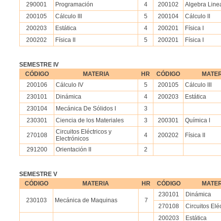
290001
Programación
4
200102
Algebra Line
200105
Cálculo III
5
200104
Cálculo II
200203
Estática
4
200201
Física I
200202
Física II
5
200201
Física I
SEMESTRE IV
CÓDIGO
MATERIA
HR
CÓDIGO
MATER
200106
Cálculo IV
5
200105
Cálculo III
230101
Dinámica
4
200203
Estática
230104
Mecánica De Sólidos I
3
230301
Ciencia de los Materiales
3
200301
Química I
Circuitos Eléctricos y
270108
4
200202
Física II
Electrónicos
291200
Orientación II
2
SEMESTRE V
CÓDIGO
MATERIA
HR
CÓDIGO
MATER
230101
Dinámica
230103
Mecánica de Maquinas
7
270108
Circuitos Elé
200203
Estática