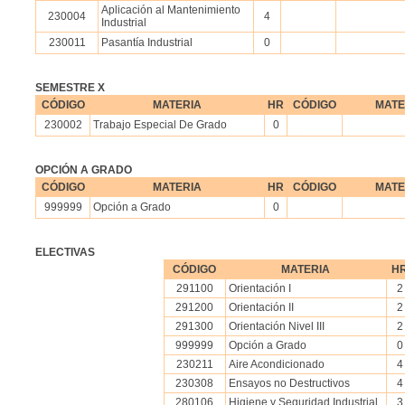
Aplicación al Mantenimiento
230004
4
Industrial
230011
Pasantía Industrial
0
SEMESTRE X
CÓDIGO
MATERIA
HR
CÓDIGO
MATE
230002
Trabajo Especial De Grado
0
OPCIÓN A GRADO
CÓDIGO
MATERIA
HR
CÓDIGO
MATE
999999
Opción a Grado
0
ELECTIVAS
CÓDIGO
MATERIA
H
291100
Orientación I
2
291200
Orientación II
2
291300
Orientación Nivel III
2
999999
Opción a Grado
0
230211
Aire Acondicionado
4
230308
Ensayos no Destructivos
4
280106
Higiene y Seguridad Industrial
3