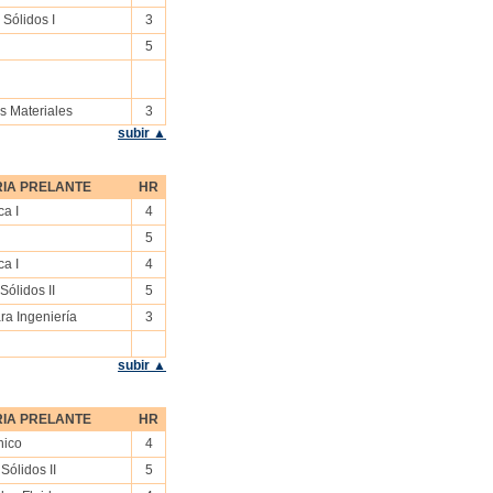
Sólidos I
3
5
s Materiales
3
subir ▲
IA PRELANTE
HR
a I
4
5
a I
4
ólidos II
5
ra Ingeniería
3
subir ▲
IA PRELANTE
HR
nico
4
Sólidos II
5