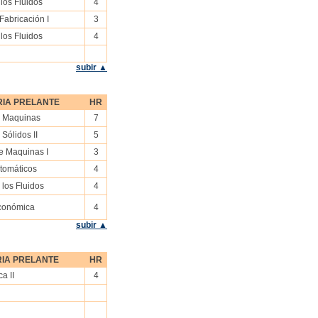
los Fluidos
4
Fabricación I
3
los Fluidos
4
subir ▲
RIA PRELANTE
HR
 Maquinas
7
Sólidos II
5
e Maquinas I
3
tomáticos
4
los Fluidos
4
Económica
4
subir ▲
IA PRELANTE
HR
a II
4