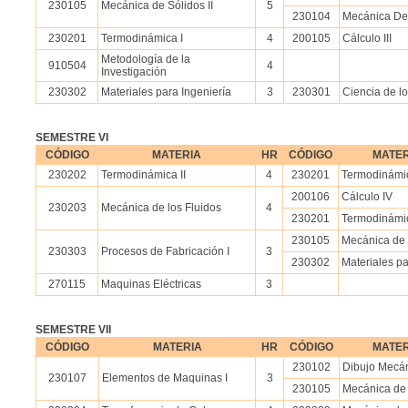
230105
Mecánica de Sólidos II
5
230104
Mecánica De 
230201
Termodinámica I
4
200105
Cálculo III
Metodología de la
910504
4
Investigación
230302
Materiales para Ingeniería
3
230301
Ciencia de lo
SEMESTRE VI
CÓDIGO
MATERIA
HR
CÓDIGO
MATER
230202
Termodinámica II
4
230201
Termodinámic
200106
Cálculo IV
230203
Mecánica de los Fluidos
4
230201
Termodinámic
230105
Mecánica de S
230303
Procesos de Fabricación I
3
230302
Materiales pa
270115
Maquinas Eléctricas
3
SEMESTRE VII
CÓDIGO
MATERIA
HR
CÓDIGO
MATER
230102
Dibujo Mecá
230107
Elementos de Maquinas I
3
230105
Mecánica de 