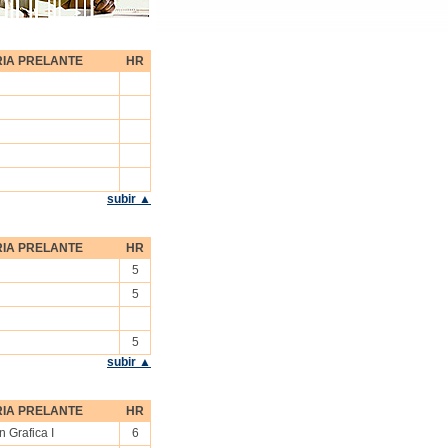
IA PRELANTE
HR
subir ▲
IA PRELANTE
HR
5
5
5
subir ▲
IA PRELANTE
HR
 Grafica I
6