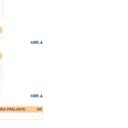
R
subir ▲
subir ▲
RIA PRELANTE
HR
-
-