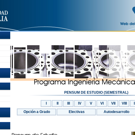
PENSUM DE ESTUDIO (SEMESTRAL)
I
II
III
IV
V
VI
VII
VIII
Opción a Grado
Electivas
Autodesarrollo