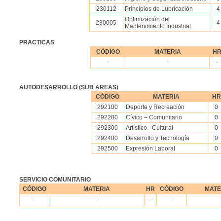
230112
Principios de Lubricación
4
Optimización del
230005
4
Mantenimiento Industrial
PRACTICAS
CÓDIGO
MATERIA
H
-
-
-
AUTODESARROLLO (SUB AREAS)
CÓDIGO
MATERIA
HR
292100
Deporte y Recreación
0
292200
Cívico – Comunitario
0
292300
Artístico - Cultural
0
292400
Desarrollo y Tecnología
0
292500
Expresión Laboral
0
SERVICIO COMUNITARIO
CÓDIGO
MATERIA
HR
CÓDIGO
MATE
-
-
-
-