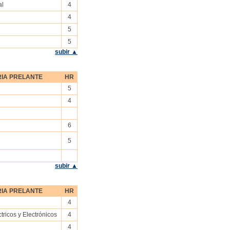
al
4
4
5
5
subir ▲
IA PRELANTE
HR
5
4
6
5
subir ▲
IA PRELANTE
HR
4
ctricos y Electrónicos
4
4