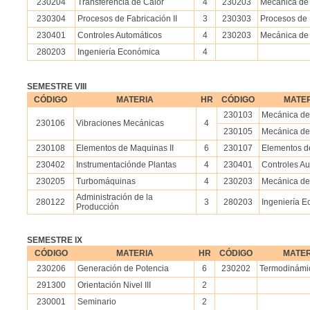
230204
Transferencia de Calor
4
230203
Mecánica de 
230304
Procesos de Fabricación II
3
230303
Procesos de 
230401
Controles Automáticos
4
230203
Mecánica de 
280203
Ingeniería Económica
4
SEMESTRE VIII
CÓDIGO
MATERIA
HR
CÓDIGO
MATE
230103
Mecánica de
230106
Vibraciones Mecánicas
4
230105
Mecánica de 
230108
Elementos de Maquinas II
6
230107
Elementos d
230402
Instrumentaciónde Plantas
4
230401
Controles Au
230205
Turbomáquinas
4
230203
Mecánica de 
Administración de la
280122
3
280203
Ingeniería 
Producción
SEMESTRE IX
CÓDIGO
MATERIA
HR
CÓDIGO
MATER
230206
Generación de Potencia
6
230202
Termodinámic
291300
Orientación Nivel III
2
230001
Seminario
2