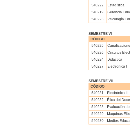
540222
Estadística
540219
Gerencia Educ
540223
Psicología Ed
SEMESTRE VI
CÓDIGO
540225
Canalizacione
540226
Circuitos Eléct
540224
Didáctica
540227
Electrónica I
SEMESTRE VII
CÓDIGO
540231
Electrónica II
540232
Ética del Doc
540228
Evaluación de
540229
Maquinas Eléct
540230
Medios Educa