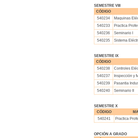
SEMESTRE VIII
CÓDIGO
540234
Maquinas Eléct
540233
Practica Profes
540236
Seminario I
540235
Sistema Eléct
SEMESTRE IX
CÓDIGO
540238
Controles Eléc
540237
Inspección y 
540239
Pasantia Indus
540240
Seminario II
SEMESTRE X
CÓDIGO
MA
540241
Practica Profe
OPCIÓN A GRADO