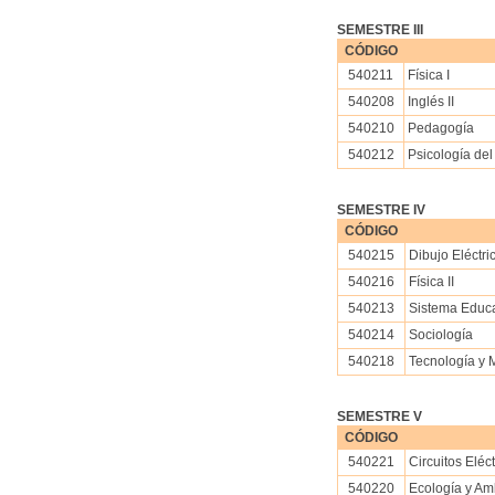
SEMESTRE III
CÓDIGO
540211
Física I
540208
Inglés II
540210
Pedagogía
540212
Psicología del
SEMESTRE IV
CÓDIGO
540215
Dibujo Eléctri
540216
Física II
540213
Sistema Educ
540214
Sociología
540218
Tecnología y 
SEMESTRE V
CÓDIGO
540221
Circuitos Eléct
540220
Ecología y Am