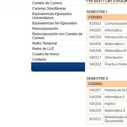
Cambio de Carrera
Carreras Simultáneas
SEMESTRE I
Equivalencias Egresados
CÓDIGO
Universitarios
Equivalencias No Egresados
910502
Comunicación
Reincorporación
540201
Informática
Reincorporación con Cambio de
540203
Introducción a
Carrera
Retiro Temporal
540200
Matemática I
Retiro de LUZ
540209
Matemática III
Cuadro de Honor
540217
Orientación
Contacto
540202
Practica Profe
SEMESTRE II
CÓDIGO
540207
Historia de la
540206
Informática II
540204
Inglés I
540205
Matemática II
Metodología de
910512
Documental