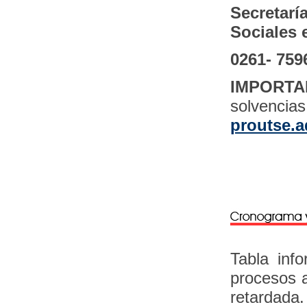
Secretar
Sociales 
0261- 759
IMPORTA
solvenci
proutse.
Tabla inf
procesos a
retardada.