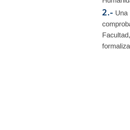
Humanida
2.-
Una v
comproba
Facultad
formaliza