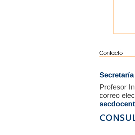
Secretarí
Profesor I
correo elec
secdocen
CONSU